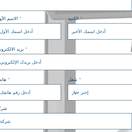
الكنية
الاسم الأو
بريد الالكترون
شغل
هات
شرك