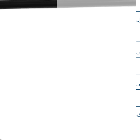
ل
ي
ف
ة