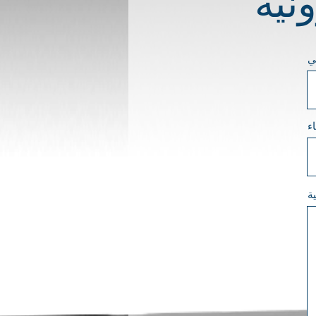
ي
ء
ة